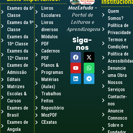
Instituciona
Exames da 6ª
Livros
MozEstuda
–
Quem
Classe
Escolares
Portal de
Somos?
Exames da 9ª
Livros
Leituras e
Política de
Classe
diversos
Aprendizagens
Privacidade
Exames da
Módulos
Siga-
Termos e
10ª Classe
PDF
nos
Condições
Exames da
Cadernos
Política de
12ª Classe
PDF
Acessibilida
Exames de
Planos &
Denuncie
Admissão
Programas
uma Obra
Editais
Matérias
Nossos
Matrizes
(Aulas)
Serviços
Escolas &
Trabalhos
Contacte-
Cursos
Feitos
nos
Exames de
Repositório
Anuncie
Brasil
MozPDF
Connosco
Exames de
CExatas
Sobre o
Angola
Fundador