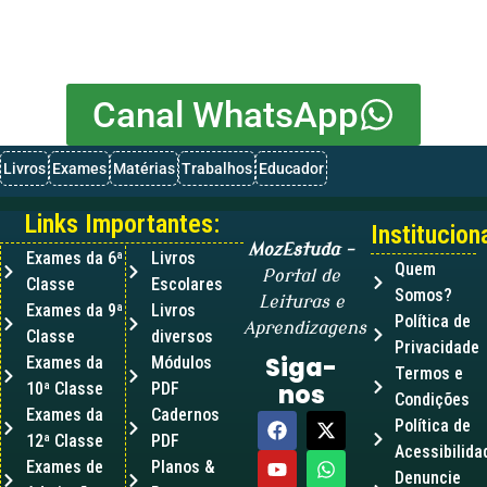
Canal WhatsApp
Livros
Exames
Matérias
Trabalhos
Educador
Links Importantes:
Instituciona
MozEstuda
–
Exames da 6ª
Livros
Quem
Portal de
Classe
Escolares
Somos?
Leituras e
Exames da 9ª
Livros
Política de
Aprendizagens
Classe
diversos
Privacidade
Siga-
Exames da
Módulos
Termos e
10ª Classe
PDF
nos
Condições
Exames da
Cadernos
Política de
12ª Classe
PDF
Acessibilida
Exames de
Planos &
Denuncie