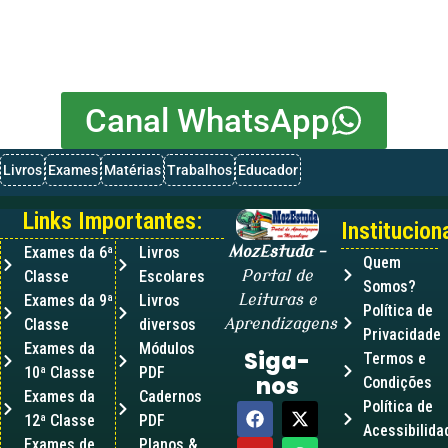
Canal WhatsApp
Livros
Exames
Matérias
Trabalhos
Educador
Links Importantes:
Instituciona
Exames da 6ª
Livros
MozEstuda
–
Quem
Classe
Escolares
Portal de
Somos?
Exames da 9ª
Livros
Leituras e
Política de
Classe
diversos
Aprendizagens
Privacidade
Exames da
Módulos
Siga-
Termos e
10ª Classe
PDF
nos
Condições
Exames da
Cadernos
Política de
12ª Classe
PDF
Acessibilida
Exames de
Planos &