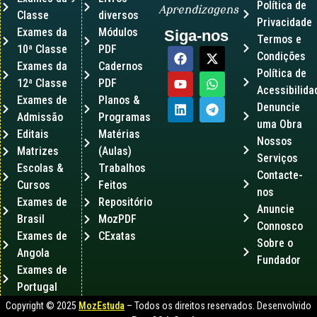
Política de
Aprendizagens
Classe
diversos
Privacidade
Exames da
Módulos
Siga-nos
Termos e
10ª Classe
PDF
Condições
Exames da
Cadernos
Política de
12ª Classe
PDF
Acessibilida
Exames de
Planos &
Denuncie
Admissão
Programas
uma Obra
Editais
Matérias
Nossos
Matrizes
(Aulas)
Serviços
Escolas &
Trabalhos
Contacte-
Cursos
Feitos
nos
Exames de
Repositório
Anuncie
Brasil
MozPDF
Connosco
Exames de
CExatas
Sobre o
Angola
Fundador
Exames de
Portugal
Copyright © 2025
MozEstuda
– Todos os direitos reservados. Desenvolvido