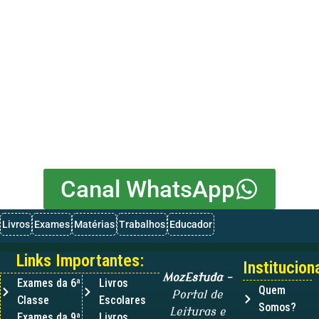
Canal WhatsApp
Livros
Exames
Matérias
Trabalhos
Educador
Links Importantes:
Instituciona
MozEstuda
–
Exames da 6ª
Livros
Quem
Portal de
Classe
Escolares
Somos?
Leituras e
Exames da 9ª
Livros