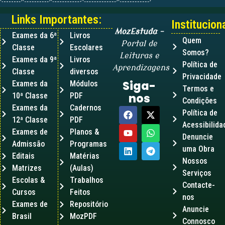
Links Importantes:
Instituciona
MozEstuda
–
Exames da 6ª
Livros
Quem
Portal de
Classe
Escolares
Somos?
Leituras e
Exames da 9ª
Livros
Política de
Aprendizagens
Classe
diversos
Privacidade
Siga-
Exames da
Módulos
Termos e
10ª Classe
PDF
nos
Condições
Exames da
Cadernos
Política de
12ª Classe
PDF
Acessibilida
Exames de
Planos &
Denuncie
Admissão
Programas
uma Obra
Editais
Matérias
Nossos
Matrizes
(Aulas)
Serviços
Escolas &
Trabalhos
Contacte-
Cursos
Feitos
nos
Exames de
Repositório
Anuncie
Brasil
MozPDF
Connosco