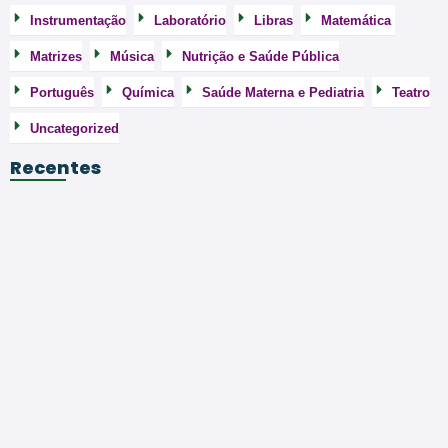
Instrumentação
Laboratório
Libras
Matemática
Matrizes
Música
Nutrição e Saúde Pública
Português
Química
Saúde Materna e Pediatria
Teatro
Uncategorized
Recentes
Exames de Admissão da UEM 2022– Baixar em…
Exames de Admissão da UEM 2023 – Baixar…
Química – 2025 da 9ª Classe – 1ª…