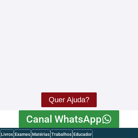
História – 2025 da 12ª Classe – 1ª…
Física – 2025 da 12ª Classe – 1ª…
Exames de Admissão da UEM 2024– BAIXAR EM…
Exames de Admissão da UEM 2025 – Baixar…
Quer Ajuda?
Canal WhatsApp
Livros
Exames
Matérias
Trabalhos
Educador