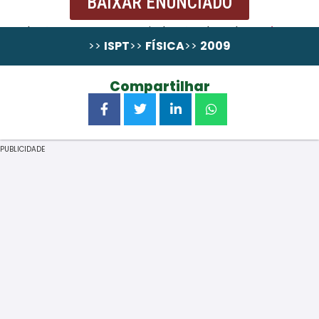
BAIXAR ENUNCIADO
Resolução passo a Passo ainda não alocada,
pode
>>
ISPT
>>
FÍSICA
>>
2009
comprá-la em wa.me/258867131324
Compartilhar
PUBLICIDADE