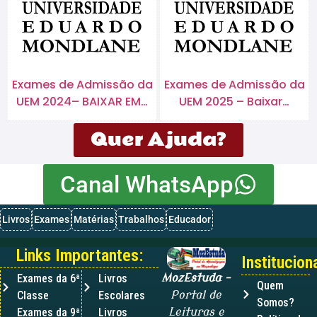
Exames de Admissão da
Exames de Admissão da
UEM 2024– BAIXAR EM…
UEM 2025 – Baixar…
Quer Ajuda?
Canal WhatsApp
Livros
Exames
Matérias
Trabalhos
Educador
Links Importantes:
Instituciona
Exames da 6ª
Livros
MozEstuda
–
Quem
Classe
Escolares
Portal de
Somos?
Exames da 9ª
Livros
Leituras e