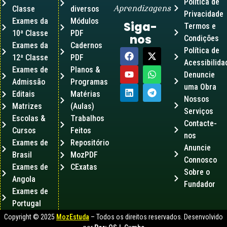
Política de
Classe
diversos
Aprendizagens
Privacidade
Exames da
Módulos
Siga-
Termos e
10ª Classe
PDF
nos
Condições
Exames da
Cadernos
Política de
12ª Classe
PDF
Acessibilida
Exames de
Planos &
Denuncie
Admissão
Programas
uma Obra
Editais
Matérias
Nossos
Matrizes
(Aulas)
Serviços
Escolas &
Trabalhos
Contacte-
Cursos
Feitos
nos
Exames de
Repositório
Anuncie
Brasil
MozPDF
Connosco
Exames de
CExatas
Sobre o
Angola
Fundador
Exames de
Portugal
Copyright © 2025
MozEstuda
– Todos os direitos reservados. Desenvolvido