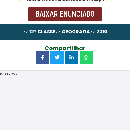
BAIXAR ENUNCIADO
Resolução passo a Passo ainda não alocada,
pode
>>
12ª CLASSE
>>
GEOGRAFIA
>>
2010
comprá-la em wa.me/258867131324
Compartilhar
PUBLICIDADE