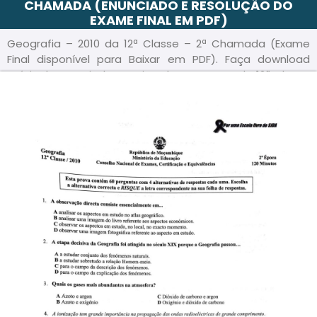
CHAMADA (ENUNCIADO E RESOLUÇÃO DO
EXAME FINAL EM PDF)
Geografia – 2010 da 12ª Classe – 2ª Chamada (Exame
Final disponível para Baixar em PDF). Faça download
grátis do Enunciado e Guião deste exame da 12ª Classe
do Ensino Primário de Moçambique – em formato PDF e
acompanhe a Resolução/ Guia de correção passo a
passo, para sua melhor preparação.