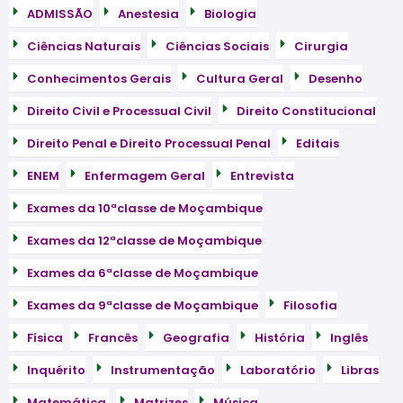
ADMISSÃO
Anestesia
Biologia
Ciências Naturais
Ciências Sociais
Cirurgia
Conhecimentos Gerais
Cultura Geral
Desenho
Direito Civil e Processual Civil
Direito Constitucional
Direito Penal e Direito Processual Penal
Editais
ENEM
Enfermagem Geral
Entrevista
Exames da 10ªclasse de Moçambique
Exames da 12ªclasse de Moçambique
Exames da 6ªclasse de Moçambique
Exames da 9ªclasse de Moçambique
Filosofia
Física
Francês
Geografia
História
Inglês
Inquérito
Instrumentação
Laboratório
Libras
Matemática
Matrizes
Música