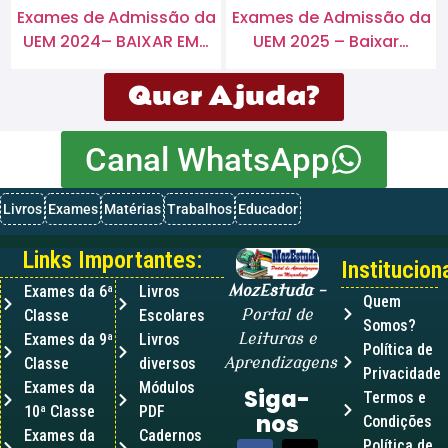
Exames de Admissão da
Exames de Admissão da
UEM 2024– BAIXAR EM…
UEM 2025 – Baixar…
Quer Ajuda?
Canal WhatsApp
Livros
Exames
Matérias
Trabalhos
Educador
Links Importantes:
Instituciona
Exames da 6ª
Livros
MozEstuda
–
Quem
Classe
Escolares
Portal de
Somos?
Exames da 9ª
Livros
Leituras e
Política de
Classe
diversos
Aprendizagens
Privacidade
Exames da
Módulos
Siga-
Termos e
10ª Classe
PDF
nos
Condições
Exames da
Cadernos
Política de