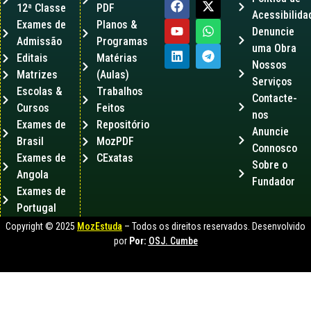
12ª Classe
PDF
Acessibilida
Exames de
Planos &
Denuncie
Admissão
Programas
uma Obra
Editais
Matérias
Nossos
Matrizes
(Aulas)
Serviços
Escolas &
Trabalhos
Contacte-
Cursos
Feitos
nos
Exames de
Repositório
Anuncie
Brasil
MozPDF
Connosco
Exames de
CExatas
Sobre o
Angola
Fundador
Exames de
Portugal
Copyright © 2025
MozEstuda
– Todos os direitos reservados. Desenvolvido
por
Por:
OSJ. Cumbe