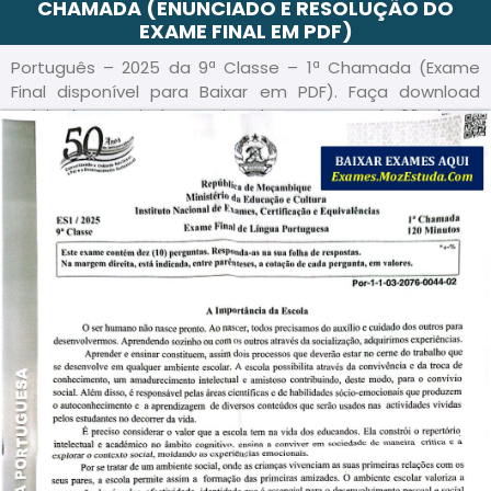
CHAMADA (ENUNCIADO E RESOLUÇÃO DO
EXAME FINAL EM PDF)
Português – 2025 da 9ª Classe – 1ª Chamada (Exame
Final disponível para Baixar em PDF). Faça download
grátis do Enunciado e Guião deste exame da 9ª Classe
do Ensino Básico/ Secundário de Moçambique – em
formato PDF e acompanhe a Resolução/ Guia de
correção passo a passo, para sua melhor preparação.