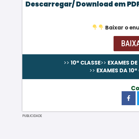
Descarregar/ Download em PD
Baixar o en
BAIX
>>
10ª CLASSE
>>
EXAMES DE 
Resolução passo a Passo ainda não aloca
>>
EXAMES DA 10ª
Co
PUBLICIDADE