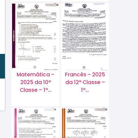
Matemática –
Francês – 2025
2025 da 10ª
da 12ª Classe –
Classe – 1ª…
1ª…