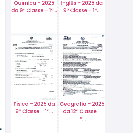
Química – 2025
Inglês – 2025 da
da 9ª Classe – 1ª…
9ª Classe – 1ª…
Física – 2025 da
Geografia – 2025
9ª Classe – 1ª…
da 12ª Classe –
1ª…
–