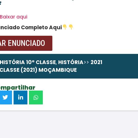
F
Baixar aqui
unciado Completo Aqui
AR ENUNCIADO
HISTÓRIA 10ª CLASSE
,
HISTÓRIA
>>
2021
da,
pode comprá-la em wa.me/258867131324
 CLASSE (2021) MOÇAMBIQUE
mpartilhar