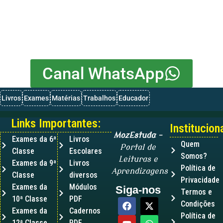
Canal WhatsApp
Livros
Exames
Matérias
Trabalhos
Educador
Links Importantes:
Instituciona
MozEstuda
–
Exames da 6ª
Livros
Quem
Portal de
Classe
Escolares
Somos?
Leituras e
Exames da 9ª
Livros
Política de
Aprendizagens
Classe
diversos
Privacidade
Exames da
Módulos
Siga-nos
Termos e
10ª Classe
PDF
Condições
Exames da
Cadernos
Política de
12ª Classe
PDF