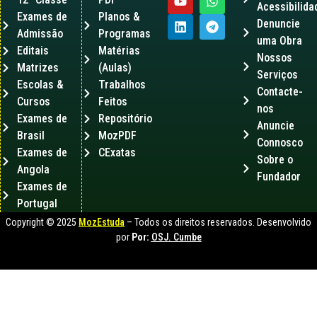
Acessibilida
Exames de
Planos &
Denuncie
Admissão
Programas
uma Obra
Editais
Matérias
Nossos
Matrizes
(Aulas)
Serviços
Escolas &
Trabalhos
Contacte-
Cursos
Feitos
nos
Exames de
Repositório
Anuncie
Brasil
MozPDF
Connosco
Exames de
CExatas
Sobre o
Angola
Fundador
Exames de
Portugal
Copyright © 2025
MozEstuda
– Todos os direitos reservados. Desenvolvido
por
Por:
OSJ. Cumbe