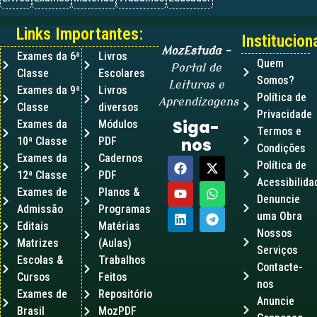
Links Importantes:
Instituciona
MozEstuda
–
Exames da 6ª
Livros
Quem
Portal de
Classe
Escolares
Somos?
Leituras e
Exames da 9ª
Livros
Política de
Aprendizagens
Classe
diversos
Privacidade
Siga-
Exames da
Módulos
Termos e
10ª Classe
PDF
nos
Condições
Exames da
Cadernos
Política de
12ª Classe
PDF
Acessibilida
Exames de
Planos &
Denuncie
Admissão
Programas
uma Obra
Editais
Matérias
Nossos
Matrizes
(Aulas)
Serviços
Escolas &
Trabalhos
Contacte-
Cursos
Feitos
nos
Exames de
Repositório
Anuncie
Brasil
MozPDF