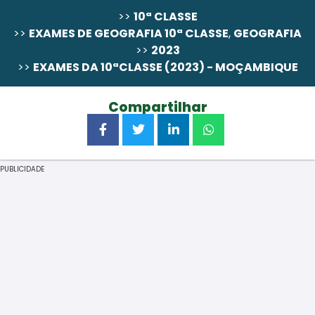
>>
10ª CLASSE
>>
EXAMES DE GEOGRAFIA 10ª CLASSE
,
GEOGRAFIA
>>
2023
Resolução passo a Passo ainda não alocada,
pode
>>
EXAMES DA 10ªCLASSE (2023) - MOÇAMBIQUE
comprá-la em wa.me/258867131324
Compartilhar
PUBLICIDADE