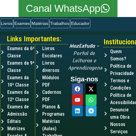
Canal WhatsApp
Livros
Exames
Matérias
Trabalhos
Educador
Links Importantes:
Instituciona
MozEstuda
–
Exames da 6ª
Livros
Quem
Portal de
Classe
Escolares
Somos?
Leituras e
Exames da 9ª
Livros
Política de
Aprendizagens
Classe
diversos
Privacidade
Exames da
Módulos
Siga-nos
Termos e
10ª Classe
PDF
Condições
Exames da
Cadernos
Política de
12ª Classe
PDF
Acessibilida
Exames de
Planos &
Denuncie
Admissão
Programas
uma Obra
Editais
Matérias
Nossos
Matrizes
(Aulas)
Serviços
Escolas &
Trabalhos