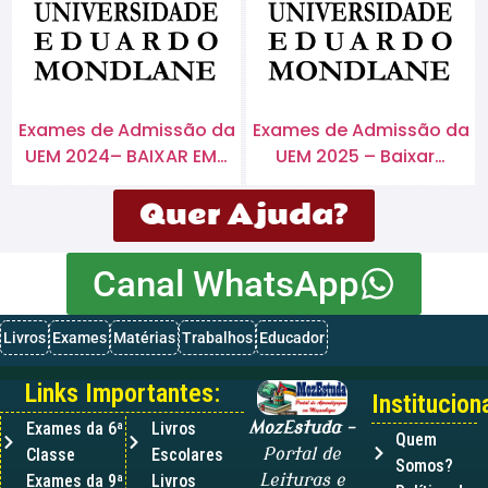
Exames de Admissão da
Exames de Admissão da
UEM 2024– BAIXAR EM…
UEM 2025 – Baixar…
Quer Ajuda?
Canal WhatsApp
Livros
Exames
Matérias
Trabalhos
Educador
Links Importantes:
Instituciona
Exames da 6ª
Livros
MozEstuda
–
Quem
Classe
Escolares
Portal de
Somos?
Exames da 9ª
Livros
Leituras e