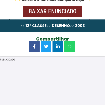
BAIXAR ENUNCIADO
Resolução passo a Passo ainda não alocada,
pode
>>
12ª CLASSE
>>
DESENHO
>>
2003
comprá-la em wa.me/258867131324
Compartilhar
PUBLICIDADE