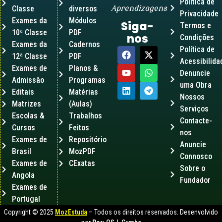
Política de
Classe
diversos
Aprendizagens
Privacidade
Exames da
Módulos
Siga-
Termos e
10ª Classe
PDF
nos
Condições
Exames da
Cadernos
Política de
12ª Classe
PDF
Acessibilida
Exames de
Planos &
Denuncie
Admissão
Programas
uma Obra
Editais
Matérias
Nossos
Matrizes
(Aulas)
Serviços
Escolas &
Trabalhos
Contacte-
Cursos
Feitos
nos
Exames de
Repositório
Anuncie
Brasil
MozPDF
Connosco
Exames de
CExatas
Sobre o
Angola
Fundador
Exames de
Portugal
Copyright © 2025
MozEstuda
– Todos os direitos reservados. Desenvolvido