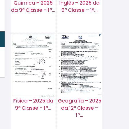
Química – 2025
Inglês – 2025 da
da 9ª Classe – 1ª…
9ª Classe – 1ª…
Física – 2025 da
Geografia – 2025
9ª Classe – 1ª…
da 12ª Classe –
1ª…