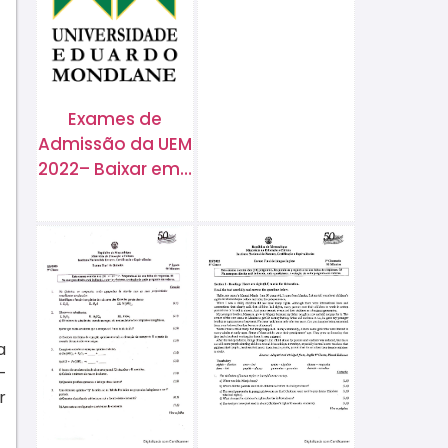
Exames de
Admissão da UEM
2022– Baixar em…
a
–
r