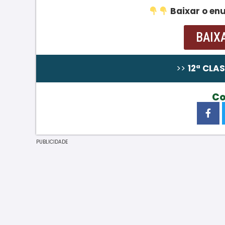
Baixar o en
BAIX
Resolução passo a Passo ainda não aloca
>>
12ª CLA
Co
PUBLICIDADE