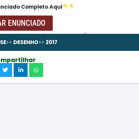
unciado Completo Aqui
AR ENUNCIADO
da,
pode comprá-la em wa.me/258867131324
SSE
>>
DESENHO
>>
2017
mpartilhar