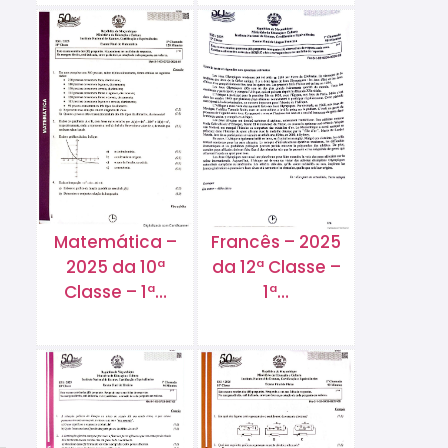
Matemática –
Francês – 2025
2025 da 10ª
da 12ª Classe –
Classe – 1ª…
1ª…