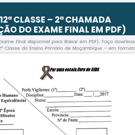
 12ª CLASSE – 2ª CHAMADA
ÇÃO DO EXAME FINAL EM PDF)
xame Final disponível para Baixar em PDF). Faça downloa
2ª Classe do Ensino Primário de Moçambique – em format
 passo a passo, para sua melhor preparação.