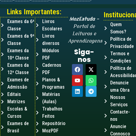
Links Importantes:
Instituciona
MozEstuda
–
Exames da 6ª
Livros
Quem
Portal de
Classe
Escolares
Somos?
Leituras e
Exames da 9ª
Livros
Política de
Aprendizagens
Classe
diversos
Privacidade
Siga-
Exames da
Módulos
Termos e
10ª Classe
PDF
nos
Condições
Exames da
Cadernos
Política de
12ª Classe
PDF
Acessibilida
Exames de
Planos &
Denuncie
Admissão
Programas
uma Obra
Editais
Matérias
Nossos
Matrizes
(Aulas)
Serviços
Escolas &
Trabalhos
Contacte-
Cursos
Feitos
nos
Exames de
Repositório
Anuncie
Brasil
MozPDF
Connosco