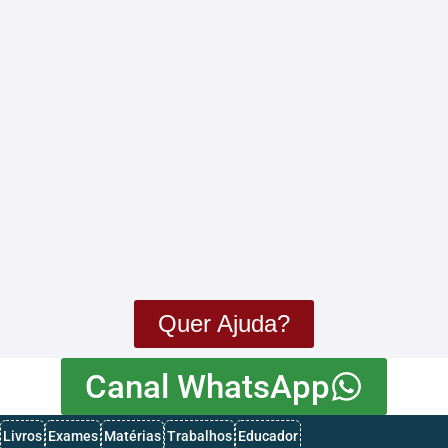
História – 2025 da 12ª Classe – 1ª…
Física – 2025 da 12ª Classe – 1ª…
Exames de Admissão da UEM 2024– BAIXAR EM…
Exames de Admissão da UEM 2025 – Baixar…
Quer Ajuda?
Canal WhatsApp
Livros
Exames
Matérias
Trabalhos
Educador