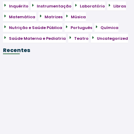
Inquérito
Instrumentação
Laboratório
Libras
Matemática
Matrizes
Música
Nutrição e Saúde Pública
Português
Química
Saúde Materna e Pediatria
Teatro
Uncategorized
Recentes
Exames de Admissão da UEM 2022– Baixar em…
Exames de Admissão da UEM 2023 – Baixar…
Química – 2025 da 9ª Classe – 1ª…