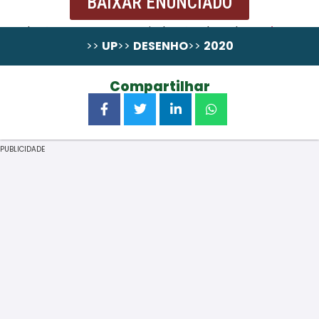
BAIXAR ENUNCIADO
Resolução passo a Passo ainda não alocada,
pode
>>
UP
>>
DESENHO
>>
2020
comprá-la em wa.me/258867131324
Compartilhar
PUBLICIDADE