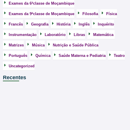
Exames da 6ªclasse de Moçambique
Exames da 9ªclasse de Moçambique
Filosofia
Física
Francês
Geografia
História
Inglês
Inquérito
Instrumentação
Laboratório
Libras
Matemática
Matrizes
Música
Nutrição e Saúde Pública
Português
Química
Saúde Materna e Pediatria
Teatro
Uncategorized
Recentes
Exames de Admissão da UEM 2022– Baixar em…
Exames de Admissão da UEM 2023 – Baixar…