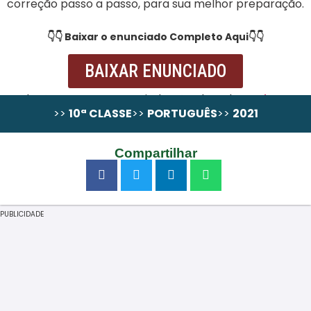
correção passo a passo, para sua melhor preparação.
👇👇 Baixar o enunciado Completo Aqui👇👇
BAIXAR ENUNCIADO
Resolução passo a Passo ainda não alocada,
pode
>>
10ª CLASSE
>>
PORTUGUÊS
>>
2021
comprá-la em wa.me/258867131324
Compartilhar
PUBLICIDADE