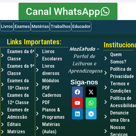
Canal WhatsApp
Livros
Exames
Matérias
Trabalhos
Educador
Links Importantes:
Instituciona
MozEstuda
–
Exames da 6ª
Livros
Quem
Portal de
Classe
Escolares
Somos?
Leituras e
Exames da 9ª
Livros
Política de
Aprendizagens
Classe
diversos
Privacidade
Exames da
Módulos
Siga-nos
Termos e
10ª Classe
PDF
Condições
Exames da
Cadernos
Política de
12ª Classe
PDF
Acessibilida
Exames de
Planos &
Denuncie
Admissão
Programas
uma Obra
Editais
Matérias
Nossos
Matrizes
(Aulas)
Serviços