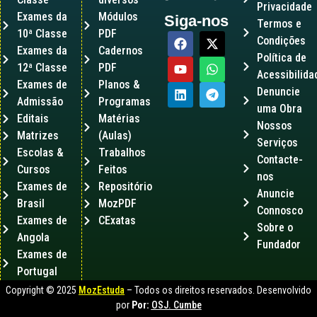
Privacidade
Exames da
Módulos
Siga-nos
Termos e
10ª Classe
PDF
Condições
Exames da
Cadernos
Política de
12ª Classe
PDF
Acessibilida
Exames de
Planos &
Denuncie
Admissão
Programas
uma Obra
Editais
Matérias
Nossos
Matrizes
(Aulas)
Serviços
Escolas &
Trabalhos
Contacte-
Cursos
Feitos
nos
Exames de
Repositório
Anuncie
Brasil
MozPDF
Connosco
Exames de
CExatas
Sobre o
Angola
Fundador
Exames de
Portugal
Copyright © 2025
MozEstuda
– Todos os direitos reservados. Desenvolvido
por
Por:
OSJ. Cumbe