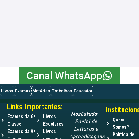
Canal WhatsApp
Livros
Exames
Matérias
Trabalhos
Educador
Links Importantes:
Instituciona
MozEstuda
–
Exames da 6ª
Livros
Quem
Portal de
Classe
Escolares
Somos?
Leituras e
Exames da 9ª
Livros
Política de
Aprendizagens
Classe
diversos